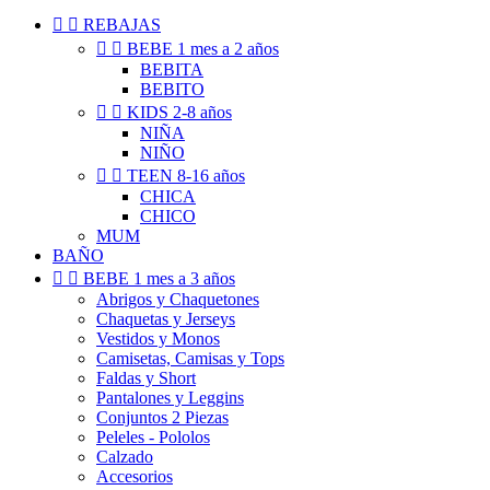


REBAJAS


BEBE 1 mes a 2 años
BEBITA
BEBITO


KIDS 2-8 años
NIÑA
NIÑO


TEEN 8-16 años
CHICA
CHICO
MUM
BAÑO


BEBE 1 mes a 3 años
Abrigos y Chaquetones
Chaquetas y Jerseys
Vestidos y Monos
Camisetas, Camisas y Tops
Faldas y Short
Pantalones y Leggins
Conjuntos 2 Piezas
Peleles - Pololos
Calzado
Accesorios