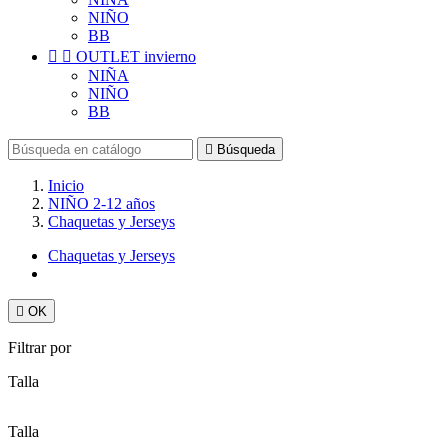
NIÑO
BB


OUTLET invierno
NIÑA
NIÑO
BB

Búsqueda
Inicio
NIÑO 2-12 años
Chaquetas y Jerseys
Chaquetas y Jerseys

OK
Filtrar por
Talla
Talla