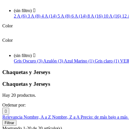
(sin filtro)

2 A (6)
3 A (8)
4 A (14)
5 A (8)
6 A (14)
8 A (16)
10 A (16)
12 
Color
Color
(sin filtro)

Gris Oscuro (3)
Azulón (3)
Azul Marino (1)
Gris claro (1)
VER
Chaquetas y Jerseys
Chaquetas y Jerseys
Hay 20 productos.
Ordenar por:

Relevancia
Nombre, A a Z
Nombre, Z a A
Precio: de más bajo a más
Filtrar
Mostrando 1-20 de 20 artículo(s)