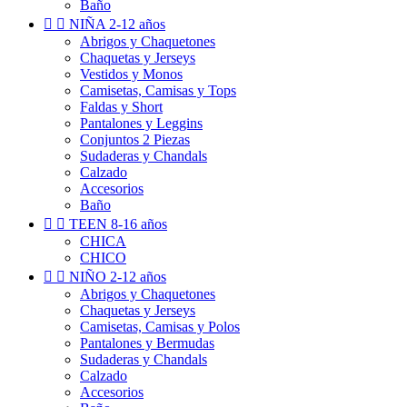
Baño


NIÑA 2-12 años
Abrigos y Chaquetones
Chaquetas y Jerseys
Vestidos y Monos
Camisetas, Camisas y Tops
Faldas y Short
Pantalones y Leggins
Conjuntos 2 Piezas
Sudaderas y Chandals
Calzado
Accesorios
Baño


TEEN 8-16 años
CHICA
CHICO


NIÑO 2-12 años
Abrigos y Chaquetones
Chaquetas y Jerseys
Camisetas, Camisas y Polos
Pantalones y Bermudas
Sudaderas y Chandals
Calzado
Accesorios