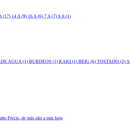
A (17)
14 A (9)
16 A (6)
7 A (7)
9 A (1)
DE AGUA (1)
BURDEOS (1)
KAKI (1)
BEIG (6)
TOSTADO (2)
A
 alto
Precio, de más alto a más bajo