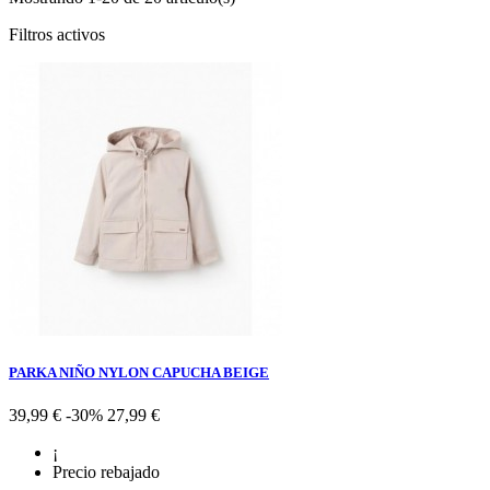
Filtros activos
PARKA NIÑO NYLON CAPUCHA BEIGE
Precio
Precio
39,99 €
-30%
27,99 €
base
¡
Precio rebajado