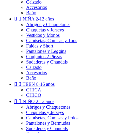
Calzado
Accesorios
Baño


NIÑA 2-12 años
Abrigos y Chaquetones
Chaquetas y Jerseys
Vestidos y Monos
Camisetas, Camisas y Tops
Faldas y Short
Pantalones y Leggins
Conjuntos 2 Piezas
Sudaderas y Chandals
Calzado
Accesorios
Baño


TEEN 8-16 años
CHICA
CHICO


NIÑO 2-12 años
Abrigos y Chaquetones
Chaquetas y Jerseys
Camisetas, Camisas y Polos
Pantalones y Bermudas
Sudaderas y Chandals