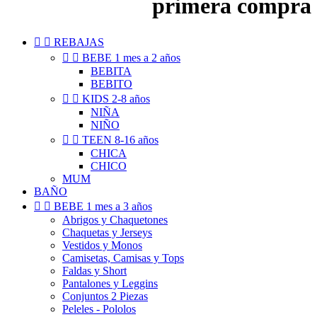
primera compra


REBAJAS


BEBE 1 mes a 2 años
BEBITA
BEBITO


KIDS 2-8 años
NIÑA
NIÑO


TEEN 8-16 años
CHICA
CHICO
MUM
BAÑO


BEBE 1 mes a 3 años
Abrigos y Chaquetones
Chaquetas y Jerseys
Vestidos y Monos
Camisetas, Camisas y Tops
Faldas y Short
Pantalones y Leggins
Conjuntos 2 Piezas
Peleles - Pololos