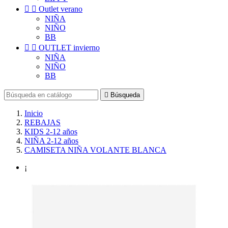


Outlet verano
NIÑA
NIÑO
BB


OUTLET invierno
NIÑA
NIÑO
BB

Búsqueda
Inicio
REBAJAS
KIDS 2-12 años
NIÑA 2-12 años
CAMISETA NIÑA VOLANTE BLANCA
¡