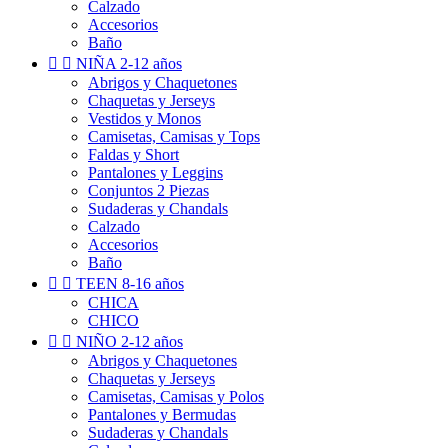
Calzado
Accesorios
Baño


NIÑA 2-12 años
Abrigos y Chaquetones
Chaquetas y Jerseys
Vestidos y Monos
Camisetas, Camisas y Tops
Faldas y Short
Pantalones y Leggins
Conjuntos 2 Piezas
Sudaderas y Chandals
Calzado
Accesorios
Baño


TEEN 8-16 años
CHICA
CHICO


NIÑO 2-12 años
Abrigos y Chaquetones
Chaquetas y Jerseys
Camisetas, Camisas y Polos
Pantalones y Bermudas
Sudaderas y Chandals