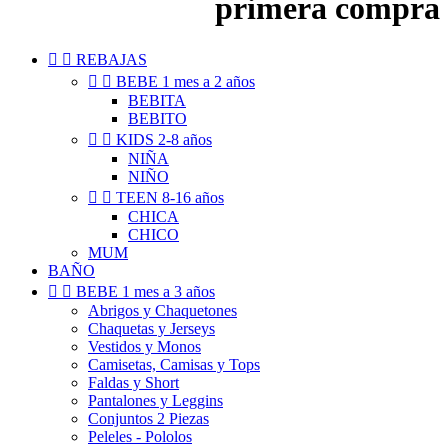
primera compra


REBAJAS


BEBE 1 mes a 2 años
BEBITA
BEBITO


KIDS 2-8 años
NIÑA
NIÑO


TEEN 8-16 años
CHICA
CHICO
MUM
BAÑO


BEBE 1 mes a 3 años
Abrigos y Chaquetones
Chaquetas y Jerseys
Vestidos y Monos
Camisetas, Camisas y Tops
Faldas y Short
Pantalones y Leggins
Conjuntos 2 Piezas
Peleles - Pololos